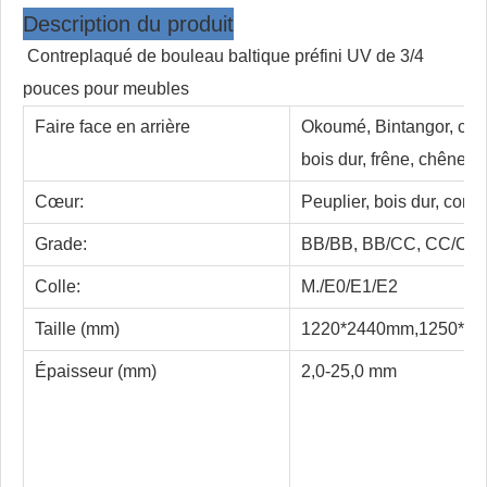
Description du produit
Contreplaqué de bouleau baltique préfini UV de 3/4
pouces pour meubles
Faire face en arrière
Okoumé, Bintangor, cèdre
bois dur, frêne, chêne 
Cœur:
Peuplier, bois dur, comb
Grade:
BB/BB, BB/CC, CC/CC,
Colle:
M./E0/E1/E2
Taille (mm)
1220*2440mm,1250*2
Épaisseur (mm)
2,0-25,0 mm