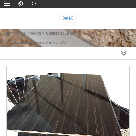

maison
>
produits
>
Contreplaqué UV
>
Contreplaqué commercial enduit UV
PLUS DE PRODUITS